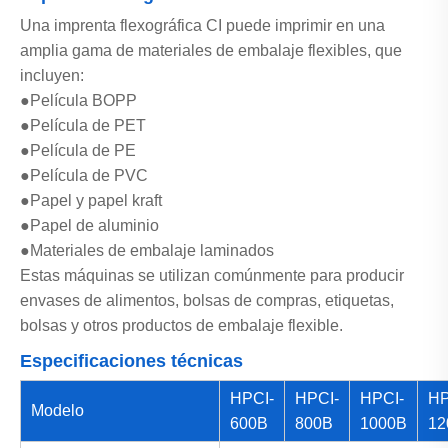
Una imprenta flexográfica CI puede imprimir en una
amplia gama de materiales de embalaje flexibles, que
incluyen:
●Película BOPP
●Película de PET
●Película de PE
●Película de PVC
●Papel y papel kraft
●Papel de aluminio
●Materiales de embalaje laminados
Estas máquinas se utilizan comúnmente para producir
envases de alimentos, bolsas de compras, etiquetas,
bolsas y otros productos de embalaje flexible.
Especificaciones técnicas
HPCI-
HPCI-
HPCI-
HP
Modelo
600B
800B
1000B
12