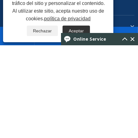
tráfico del sitio y personalizar el contenido.
Al utilizar este sitio, acepta nuestro uso de
cookies.
política de privacidad
Productos
Rechazar
Aceptar




Online Service
Contáctenos
SÍGANOS
Copyright © 2026 Jinjiang HuiPeng Printing Machinery Co., Ltd.