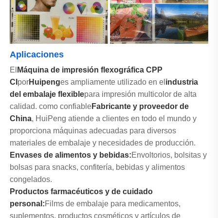
Aplicaciones
El
Máquina de impresión flexográfica CPP
CI
por
Huipeng
es ampliamente utilizado en el
industria
del embalaje flexible
para impresión multicolor de alta
calidad. como confiable
Fabricante y proveedor de
China
, HuiPeng atiende a clientes en todo el mundo y
proporciona máquinas adecuadas para diversos
materiales de embalaje y necesidades de producción.
Envases de alimentos y bebidas:
Envoltorios, bolsitas y
bolsas para snacks, confitería, bebidas y alimentos
congelados.
Productos farmacéuticos y de cuidado
personal:
Films de embalaje para medicamentos,
suplementos, productos cosméticos y artículos de